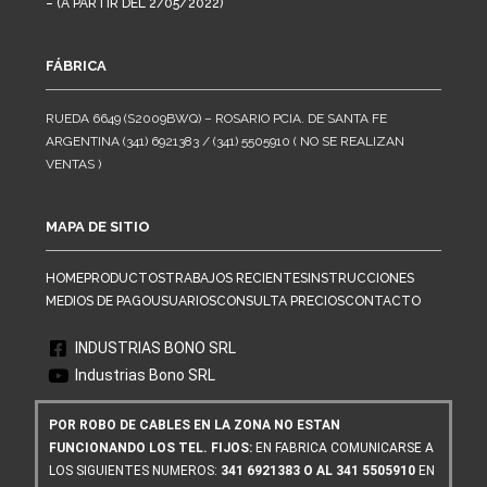
– (A PARTIR DEL 2/05/2022)
FÁBRICA
RUEDA 6649 (S2009BWQ) – ROSARIO PCIA. DE SANTA FE
ARGENTINA (341) 6921383 / (341) 5505910 ( NO SE REALIZAN
VENTAS )
MAPA DE SITIO
HOME
PRODUCTOS
TRABAJOS RECIENTES
INSTRUCCIONES
MEDIOS DE PAGO
USUARIOS
CONSULTA PRECIOS
CONTACTO
INDUSTRIAS BONO SRL
Industrias Bono SRL
POR ROBO DE CABLES EN LA ZONA NO ESTAN
FUNCIONANDO LOS TEL. FIJOS:
EN FABRICA COMUNICARSE A
LOS SIGUIENTES NUMEROS:
341 6921383 O AL 341 5505910
EN