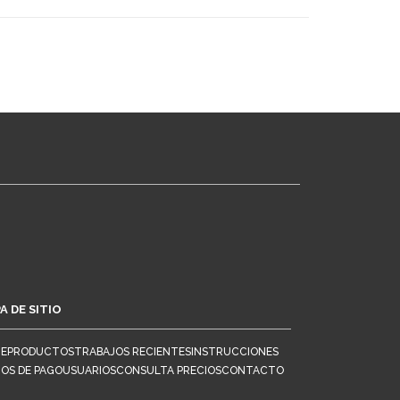
A DE SITIO
E
PRODUCTOS
TRABAJOS RECIENTES
INSTRUCCIONES
IOS DE PAGO
USUARIOS
CONSULTA PRECIOS
CONTACTO