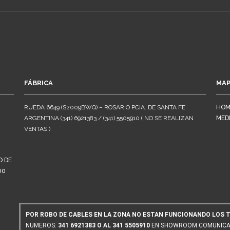
FÁBRICA
MAP
RUEDA 6649 (S2009BWQ) – ROSARIO PCIA. DE SANTA FE
HOM
ARGENTINA (341) 6921383 / (341) 5505910 ( NO SE REALIZAN
MED
VENTAS )
O DE
00
POR ROBO DE CABLES EN LA ZONA NO ESTAN FUNCIONANDO LOS TE
NUMEROS:
341 6921383 O AL 341 5505910
EN SHOWROOM COMUNICAR