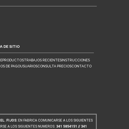
A DE SITIO
E
PRODUCTOS
TRABAJOS RECIENTES
INSTRUCCIONES
IOS DE PAGO
USUARIOS
CONSULTA PRECIOS
CONTACTO
L. FIJOS:
EN FABRICA COMUNICARSE A LOS SIGUIENTES
SE A LOS SIGUIENTES NUMEROS:
341 5854151 // 341